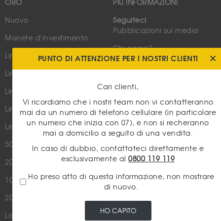
ORO
PIÙ INFORMAZIONI
Nuovo
Seguiteci
Pubblicazioni sui media
Monete d'investimento
Chi siamo?
Lingotti e Lingottini
PUNTO DI ATTENZIONE PER I NOSTRI CLIENTI
Mappa del sito
Lingotto 1 Kg
Contattaci
Cari clienti,
Lingotto 100g
Vi ricordiamo che i nostri team non vi contatteranno
Lingottino 1 oncia
NOTIZIE
mai da un numero di telefono cellulare (in particolare
un numero che inizia con 07), e non si recheranno
Lingottino 1gr
Oro
mai a domicilio a seguito di una vendita.
50 Pesos Messicani
Argento
In caso di dubbio, contattateci direttamente e
esclusivamente al
0800 119 119
20 Franchi Napoleone
Prezzi dell'oro
Ho preso atto di questa informazione, non mostrare
10 franchi Napoleone
Numismatico
di nuovo.
20 Franchi Marianna Gallo
Riacquisto di gioielli
HO CAPITO
Louis d'Or - 20 Francs Or
Notizie finanziarie