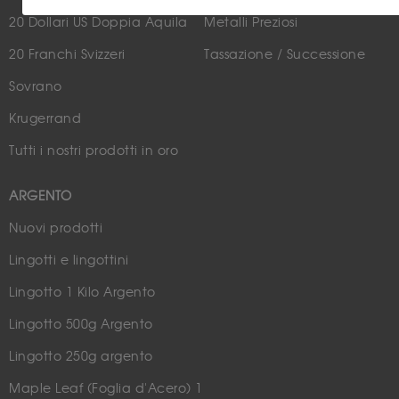
20 Dollari US Doppia Aquila
Metalli Preziosi
20 Franchi Svizzeri
Tassazione / Successione
Sovrano
Krugerrand
Tutti i nostri prodotti in oro
ARGENTO
Nuovi prodotti
Lingotti e lingottini
Lingotto 1 Kilo Argento
Lingotto 500g Argento
Lingotto 250g argento
Maple Leaf (Foglia d'Acero) 1