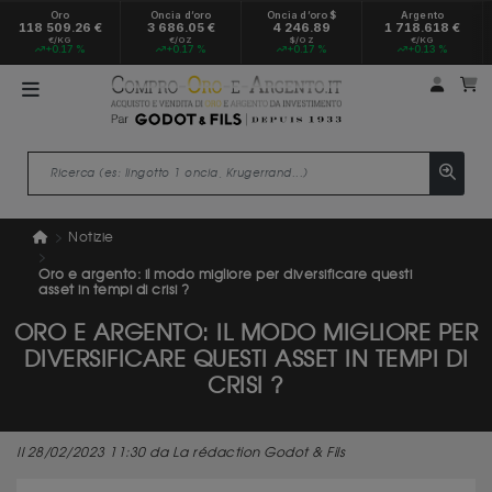
Oro
Oncia d’oro
Oncia d’oro $
Argento
118 509.26 €
3 686.05 €
4 246.89
1 718.618 €
€/KG
€/OZ
$/OZ
€/KG
+0.17 %
+0.17 %
+0.17 %
+0.13 %
Il mio
Il
Notizie
Oro e argento: il modo migliore per diversificare questi
asset in tempi di crisi ?
ORO E ARGENTO: IL MODO MIGLIORE PER
DIVERSIFICARE QUESTI ASSET IN TEMPI DI
CRISI ?
Il 28/02/2023 11:30 da La rédaction Godot & Fils