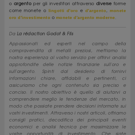
o
argento
per gli investitori attraverso
diverse
forme
come monete o
lingotti d'oro
e
d'argento
,
monete
oro d'investimento
o
monete d'argento moderne
.
Da
La rédaction Godot & Fils
Appassionati ed esperti nel campo della
compravendita di metalli preziosi, mettiamo la
nostra esperienza al vostro servizio per offrirvi analisi
approfondite delle notizie finanziarie sull'oro e
sull'argento. Spinti dal desiderio di fornirvi
informazioni chiare, affidabili e pertinenti, ci
assicuriamo che ogni contenuto sia preciso e
conciso. Il nostro obiettivo è quello di aiutarvi a
comprendere meglio le tendenze del mercato, in
modo che possiate prendere decisioni informate sui
vostri investimenti. Attraverso i nostri articoli, offriamo
consigli pratici, decodifica dei principali eventi
economici e analisi tecnica per massimizzare le
vostre opportunità di investimento. Che siate