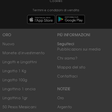
Cookies
Termini e condizioni di vendita
ORO
PIÙ INFORMAZIONI
Nuovo
Seguiteci
Pubblicazioni sui media
Monete d'investimento
Chi siamo?
Lingotti e Lingottini
Mappa del sito
Lingotto 1 Kg
Contattaci
Lingotto 100g
Lingottino 1 oncia
NOTIZIE
Lingottino 1gr
Oro
50 Pesos Messicani
Argento