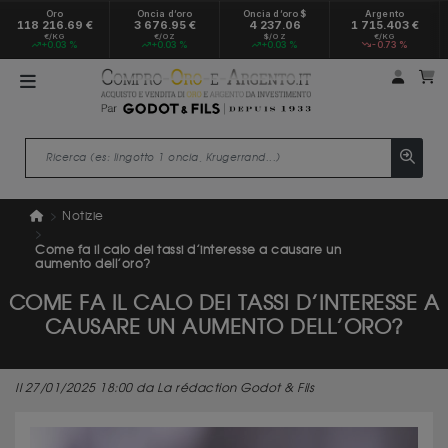
Oro
Oncia d’oro
Oncia d’oro $
Argento
118 216.69 €
3 676.95 €
4 237.06
1 715.403 €
€/KG
€/OZ
$/OZ
€/KG
+0.03 %
+0.03 %
+0.03 %
-0.73 %
Il mio
Il
Notizie
Come fa il calo dei tassi d’interesse a causare un
aumento dell’oro?
COME FA IL CALO DEI TASSI D’INTERESSE A
CAUSARE UN AUMENTO DELL’ORO?
Il 27/01/2025 18:00 da La rédaction Godot & Fils