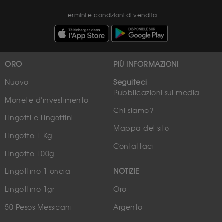
Termini e condizioni di vendita
ORO
PIÙ INFORMAZIONI
Nuovo
Seguiteci
Pubblicazioni sui media
Monete d'investimento
Chi siamo?
Lingotti e Lingottini
Mappa del sito
Lingotto 1 Kg
Contattaci
Lingotto 100g
Lingottino 1 oncia
NOTIZIE
Lingottino 1gr
Oro
50 Pesos Messicani
Argento