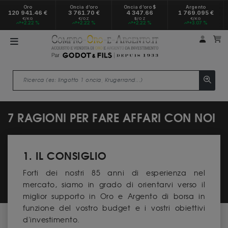
Oro
Oncia d’oro
Oncia d’oro $
Argento
120 941.46 €
3 761.70 €
4 347.66
1 769.095 €
€/KG
€/OZ
$/OZ
€/KG
+2.22 %
+2.22 %
+2.22 %
+3.07 %
Il mio
Il
7 RAGIONI PER FARE AFFARI CON NOI
1. IL CONSIGLIO
Forti dei nostri 85 anni di esperienza nel
mercato, siamo in grado di orientarvi verso il
miglior supporto in Oro e Argento di borsa in
funzione del vostro budget e i vostri obiettivi
d'investimento.