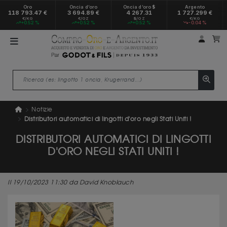
Oro
Oncia d’oro
Oncia d’oro $
Argento
118 793.47 €
3 694.89 €
4 267.31
1 727.299 €
€/KG
€/OZ
$/OZ
€/KG
+0.52 %
+0.52 %
+0.52 %
-0.04 %
Il mio
Il
Notizie
Distributori automatici di lingotti d'oro negli Stati Uniti !
DISTRIBUTORI AUTOMATICI DI LINGOTTI
D'ORO NEGLI STATI UNITI !
Il 19/10/2023 11:30 da David Knoblauch