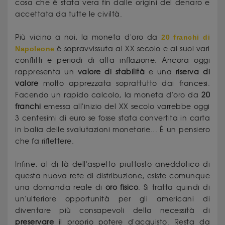
cosa che è stata vera fin dalle origini del denaro e
accettata da tutte le civiltà.
Più vicino a noi, la moneta d'oro da
20 franchi di
Napoleone
è sopravvissuta al XX secolo e ai suoi vari
conflitti e periodi di alta inflazione. Ancora oggi
rappresenta un
valore di stabilità
e una
riserva di
valore
molto apprezzata soprattutto dai francesi.
Facendo un rapido calcolo, la moneta d'oro da
20
franchi
emessa all'inizio del XX secolo varrebbe oggi
3 centesimi di euro se fosse stata convertita in carta
in balia delle svalutazioni monetarie... È un pensiero
che fa riflettere.
Infine, al di là dell'aspetto piuttosto aneddotico di
questa nuova rete di distribuzione, esiste comunque
una domanda reale di
oro fisico
. Si tratta quindi di
un'ulteriore opportunità per gli americani di
diventare più consapevoli della necessità di
preservare
il proprio potere d'acquisto. Resta da