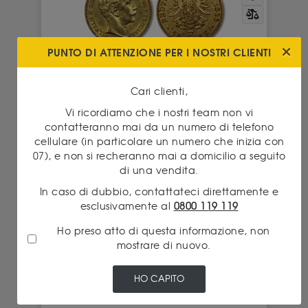
PUNTO DI ATTENZIONE PER I NOSTRI CLIENTI
20 Reichmarks
Valore intrinseco 857.47 € - Premium 4.90 %
Cari clienti,
A partire da
ACQUISTO
Vi ricordiamo che i nostri team non vi
899.50 €
contatteranno mai da un numero di telefono
cellulare (in particolare un numero che inizia con
VENDITA
825.00 €
07), e non si recheranno mai a domicilio a seguito
di una vendita.
In caso di dubbio, contattateci direttamente e
GUARDA IL PRODOTTO
esclusivamente al
0800 119 119
Ho preso atto di questa informazione, non
mostrare di nuovo.
HO CAPITO