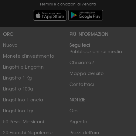
Termini e condizioni di vendita
ORO
PIÙ INFORMAZIONI
Nuovo
Seguiteci
Pubblicazioni sui media
Monete d'investimento
Chi siamo?
Lingotti e Lingottini
Mappa del sito
Lingotto 1 Kg
Contattaci
Lingotto 100g
Lingottino 1 oncia
NOTIZIE
Lingottino 1gr
Oro
50 Pesos Messicani
Argento
20 Franchi Napoleone
Prezzi dell'oro