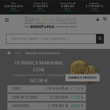
Oro
Oncia d’oro
Oncia d’oro $
Argento
119 616.85 €
3 720.50 €
4 286.84
1 778.097 €
€/KG
€/OZ
$/OZ
€/KG
+1.10 %
+1.10 %
+1.10 %
+3.60 %
Il mio
Il
Oro
Monete d'investimento
10 FRANCS MARIANNE
COQ
In questo momento in vendita per
GUARDA IL PRODOTTO
347.00 €
ORO
119 616.85 €
+1.10 %
ONCIA D’ORO
3 720.50 €
+1.10 %
ARGENTO
1 778.097 €
+3.60 %