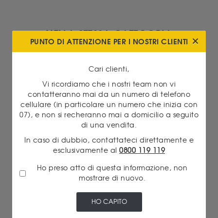
NELLA STESSA CATEGORIA
PUNTO DI ATTENZIONE PER I NOSTRI CLIENTI
Cari clienti,
Vi ricordiamo che i nostri team non vi
contatteranno mai da un numero di telefono
cellulare (in particolare un numero che inizia con
07), e non si recheranno mai a domicilio a seguito
di una vendita.
Oro
In caso di dubbio, contattateci direttamente e
13/07/2026 18:30
esclusivamente al
0800 119 119
PERCHÉ I MARENGHI NAPOLEONE VALGONO
TALVOLTA PIÙ DEI LINGOTTI
Ho preso atto di questa informazione, non
mostrare di nuovo.
Leggi di più
HO CAPITO