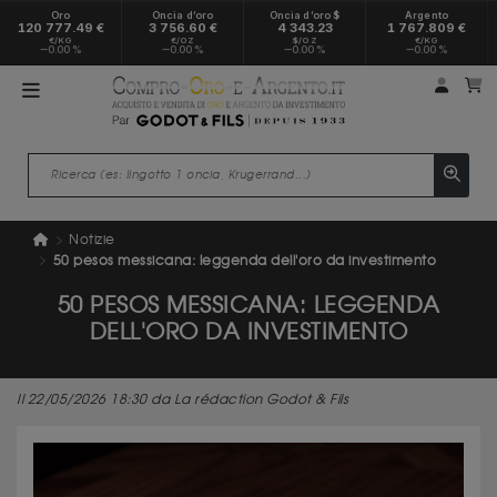
Oro
Oncia d’oro
Oncia d’oro $
Argento
120 777.49 €
3 756.60 €
4 343.23
1 767.809 €
€/KG
€/OZ
$/OZ
€/KG
0.00 %
0.00 %
0.00 %
0.00 %
Il mio
Il
Notizie
50 pesos messicana: leggenda dell'oro da investimento
50 PESOS MESSICANA: LEGGENDA
DELL'ORO DA INVESTIMENTO
Il 22/05/2026 18:30 da La rédaction Godot & Fils