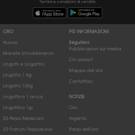
Termini e condizioni di vendita
ORO
PIÙ INFORMAZIONI
Nuovo
Seguiteci
Pubblicazioni sui media
Monete d'investimento
Chi siamo?
Lingotti e Lingottini
Mappa del sito
Lingotto 1 Kg
Contattaci
Lingotto 100g
Lingottino 1 oncia
NOTIZIE
Lingottino 1gr
Oro
50 Pesos Messicani
Argento
20 Franchi Napoleone
Prezzi dell'oro