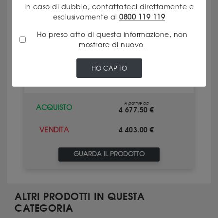
In caso di dubbio, contattateci direttamente e
esclusivamente al
0800 119 119
Ho preso atto di questa informazione, non
50 PESOS MESSICANI
mostrare di nuovo.
HO CAPITO
Valore intrinseco 4 528.00 €
A partire da
ACQUISTO
4 677.50 €
4 403.00 €
VENDITA
GUARDA IL PRODOTTO
ALTRI PRODOTTI IN QUESTA
CATEGORIA