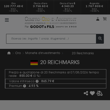
Oro
Oncia d’oro
Oncia d’oro $
Argento
120 777.49 €
3 756.60 €
4 343.23
1 767.809 €
€/KG
€/OZ
$/OZ
€/KG
0.00 %
0.00 %
0.00 %
0.00 %
Il mio
Il
Oro
Monete d'investimento
20 Reichmarks
20 REICHMARKS
Prezzo e quotazione di 20 Reichmarks al 07/08/2026 tempo
reale :
855.00 €
(0 %)
Valore intrinseco
:
865.79 €
Premium
:
4.93 %