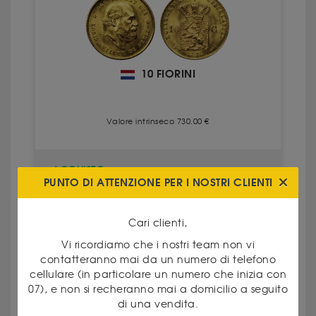
10 FIORINI
Valore intrinseco 730.00 €
ACQUISTO
767.00 €
PUNTO DI ATTENZIONE PER I NOSTRI CLIENTI
690.00 €
VENDITA
Cari clienti,
GUARDA IL PRODOTTO
Vi ricordiamo che i nostri team non vi
contatteranno mai da un numero di telefono
cellulare (in particolare un numero che inizia con
07), e non si recheranno mai a domicilio a seguito
di una vendita.