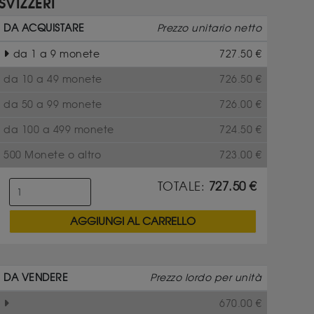
SVIZZERI
DA ACQUISTARE
Prezzo unitario netto
da 1 a 9 monete
727.50
€
da 10 a 49 monete
726.50
€
da 50 a 99 monete
726.00
€
da 100 a 499 monete
724.50
€
500 Monete o altro
723.00
€
TOTALE:
727.50
€
AGGIUNGI AL CARRELLO
DA VENDERE
Prezzo lordo per unità
670.00
€