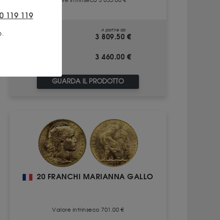
Valore intrinseco 3 635.00 €
0 119 119
A partire da
o.
ACQUISTO
3 809.50 €
3 460.00 €
VENDITA
GUARDA IL PRODOTTO
20 FRANCHI MARIANNA GALLO
Valore intrinseco 701.00 €