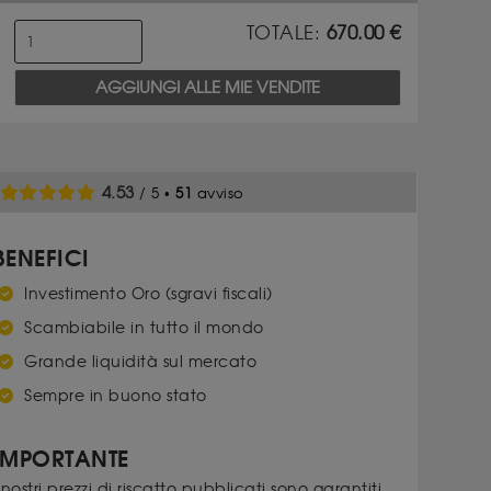
TOTALE:
670.00
€
AGGIUNGI ALLE MIE VENDITE
4.53
/ 5 •
51
avviso
BENEFICI
Investimento Oro (sgravi fiscali)
Scambiabile in tutto il mondo
Grande liquidità sul mercato
Sempre in buono stato
IMPORTANTE
 nostri prezzi di riscatto pubblicati sono garantiti