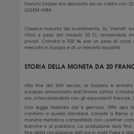
Franchi Svizzeri era decorato da un nastro con 22 s
LEGEM ANNI.
Classica moneta da investimento, la "Vreneli" sv
(titoli e peso del modulo 20 F), rendendola im
privati. Coniata a 900 ‰ per un peso di circa 6
mercato in Europa e di un'elevata liquidità.
STORIA DELLA MONETA DA 20 FRANC
Alla fine del XIXᵉ secolo, la Svizzera è entrat
europeo armonizzato dall'Unione Latina: Il modu
oro, intercambiabile con gli equivalenti francesi, i
Una legge federale del 6 gennaio 1896 aprì 
conformi a questo standard, coniate a Berna a 
moneta metallica compatibile con i partner commer
banche e al pubblico. La produzione durò fino 
fine della circolazione dell'oro in molti Paesi e da