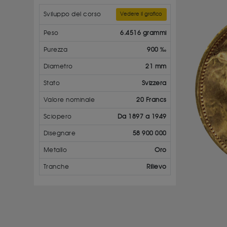
Sviluppo del corso
Vedere il grafico
Peso
6.4516 grammi
Purezza
900 ‰
Diametro
21 mm
Stato
Svizzera
Valore nominale
20 Francs
Sciopero
Da 1897 a 1949
Disegnare
58 900 000
Metallo
Oro
Tranche
Rilievo