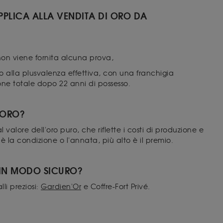
APPLICA ALLA VENDITA DI ORO DA
 non viene fornita alcuna prova,
o alla plusvalenza effettiva, con una franchigia
one totale dopo 22 anni di possesso.
'ORO?
l valore dell'oro puro, che riflette i costi di produzione e
 la condizione o l'annata, più alto è il premio.
IN MODO SICURO?
li preziosi:
Gardien'Or
e Coffre-Fort Privé.