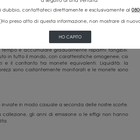
a seguito di una vendita.
di dubbio, contattateci direttamente e esclusivamente al
080
IZZERI?
Ho preso atto di questa informazione, non mostrare di nuov
gio per iniziare a investire in oro fisico, combina
HO CAPITO
ita. Accessibilità: il prezzo d'ingresso è inferiore a quello
nel tempo e accumulare gradualmente risparmi tangibili.
uto in tutto il mondo, con caratteristiche omogenee; ciò
zi e il confronto tra monete equivalenti. Liquidità: la
prezzi sono costantemente monitorati e le monete sono
 inviate in modo casuale a seconda delle nostre scorte.
ollezione, gli anni di emissione o le effigi non hanno
ita.