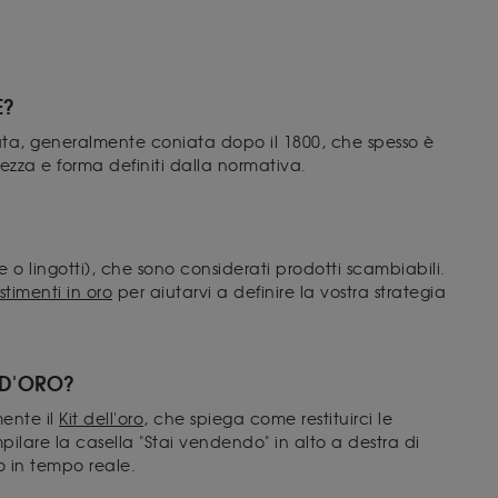
E?
zata, generalmente coniata dopo il 1800, che spesso è
urezza e forma definiti dalla normativa.
 o lingotti), che sono considerati prodotti scambiabili.
stimenti in oro
per aiutarvi a definire la vostra strategia
 D'ORO?
mente il
Kit dell'oro
, che spiega come restituirci le
lare la casella "Stai vendendo" in alto a destra di
o in tempo reale.