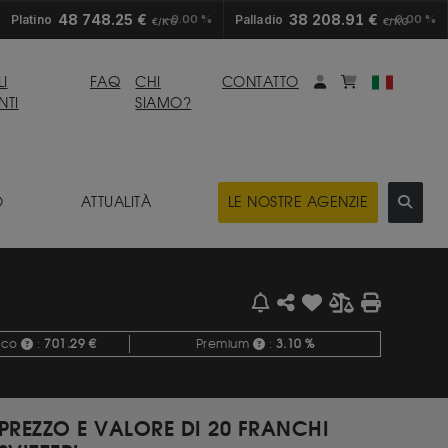
48 748.25 €
38 208.91 €
Platino
0.00 %
Palladio
0.00 %
€/KG
€/KG
Il mio conto
Il miocarrell
I
FAQ
CHI
CONTATTO
NTI
SIAMO?
O
ATTUALITÀ
LE NOSTRE AGENZIE
seco
:
701.29 €
Premium
:
3.10 %
PREZZO E VALORE DI 20 FRANCHI