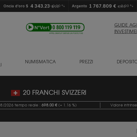
4 343.23
1 767.809 €
Oncia d’oro $
0.00 %
Argento
0.00 %
$/OZ
€/KG
GUIDE AGL
INVESTIME
NUMISMATICA
PREZZI
DEPOSIT
I
20 FRANCHI SVIZZERI
/08/2026 tempo reale :
698.00 €
(+ 1.16 %)
Valore intrin