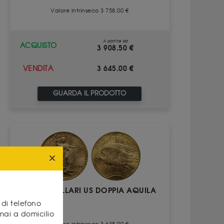
Valore intrinseco 3 758.00 €
A partire da
ACQUISTO
3 908.50 €
3 645.00 €
VENDITA
GUARDA IL PRODOTTO
20 DOLLARI US DOPPIA AQUILA
di telefono
mai a domicilio