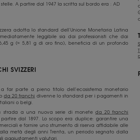
telle. A partire dal 1947 la scritta sul bordo era : AD
a
G
izzera adotta lo standard dell'Unione Monetaria Latina
mediatamente leggibile sia dai professionisti che dai
,45 g (≈ 5,81 g di oro fino), beneficia di un profondo
T
R
HI SVIZZERI
a a far parte a pieno titolo dell'ecosistema monetario
lo
da 20 franchi
divenne lo standard per i pagamenti in
taliani o belgi.
la strada a una nuova serie di monete
da 20 franchi
partire dal 1897. Lo scopo era duplice: garantire una
ciali e fornire uno strumento di riserva affidabile alle
alla metà degli anni Trenta, un periodo segnato dalla
gli aggiustamenti valutari.