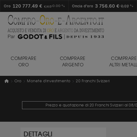
120 777.49 €
3 756.60 €
Oro
0.00 %
Oncia d’oro
0.00 %
€/KG
€/OZ
COMPRARE
COMPRARE
COMPRARE
ORO
ARGENTO
ALTRI METALL
Oro
Monete d'investimento
20 Franchi Svizzeri
Prezzo e quotazione di 20 Franchi Svizzeri al 08
DETTAGLI