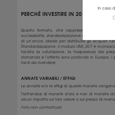
In caso 
PERCHÉ INVESTIRE IN 20 FRANCHI SV
Questo formato, che rappresenta un bene rifu
accessibilità, standardizzazione e facilità di rivend
di un'oncia, ideale per distribuire gli acquisti 
Standardizzazione: il modulo UML 20 F è riconosci
facilita la valutazione, la trasparenza dei prez
domanda e l'offerta sono profonde in Europa; i 
facili da rivendere.
ANNATE VARIABILI / EFFIGI
Le annate e/o le effigi di queste monete vengono
Trattandosi di monete d'oro e non di monete da c
alcun impatto sul loro valore o sul prezzo di rivend
Foto non contrattuali.