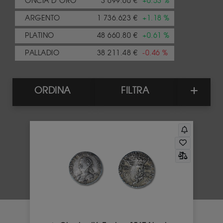
ONCIA D’ORO
3 699.60 €
+0.53 %
ARGENTO
1 736.623 €
+1.18 %
PLATINO
48 660.80 €
+0.61 %
PALLADIO
38 211.48 €
-0.46 %
ORDINA
FILTRA