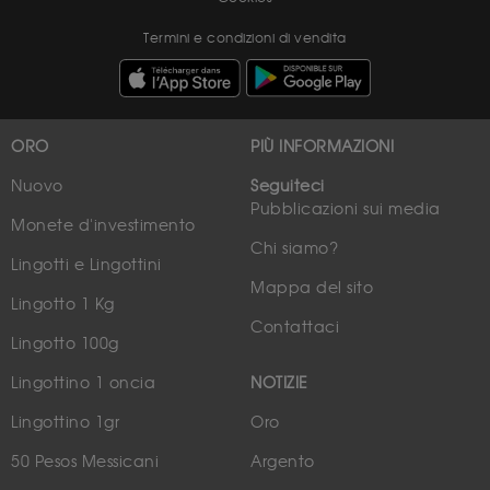
Termini e condizioni di vendita
ORO
PIÙ INFORMAZIONI
Nuovo
Seguiteci
Pubblicazioni sui media
Monete d'investimento
Chi siamo?
Lingotti e Lingottini
Mappa del sito
Lingotto 1 Kg
Contattaci
Lingotto 100g
Lingottino 1 oncia
NOTIZIE
Lingottino 1gr
Oro
50 Pesos Messicani
Argento