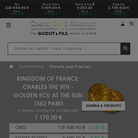
Oro
Oncia d’oro
Oncia d’oro $
Argento
118 944.90 €
3 699.60 €
4 263.20
1 736.623 €
€/KG
€/OZ
$/OZ
€/KG
+0.53 %
+0.53 %
+0.53 %
+1.18 %
Il mio
Il
Numismatica
Monete reali Francesi
KINGDOM OF FRANCE:
CHARLES THE 9TH -
GOLDEN ECU AT THE SUN
1562 PARIS
GUARDA IL PRODOTTO
In questo momento compra per
1 170.00 €
ORO
118 944.90 €
+0.53 %