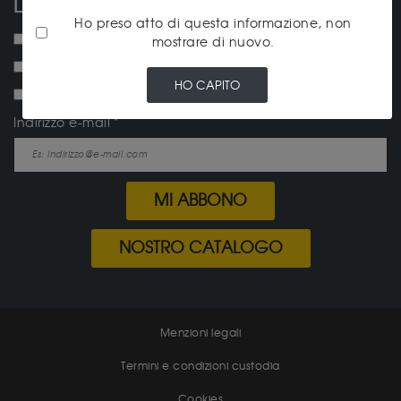
LA NOSTRA NEWSLETTER
Ho preso atto di questa informazione, non
NEW ! Vorrei ricevere la lettera d'informazione mensile.
mostrare di nuovo.
Vorrei ricevere la newsletter Compro-Oro-E-Argento.it
HO CAPITO
Vorrei essere informato dei prezzi in corso.
Indirizzo e-mail
MI ABBONO
NOSTRO CATALOGO
Menzioni legali
Termini e condizioni custodia
Cookies