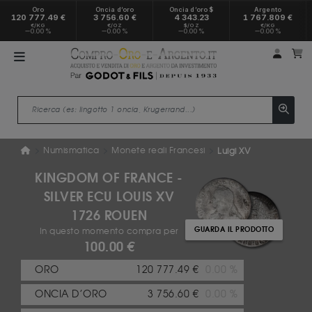
Oro
Oncia d’oro
Oncia d’oro $
Argento
120 777.49 €
3 756.60 €
4 343.23
1 767.809 €
€/KG
€/OZ
$/OZ
€/KG
0.00 %
0.00 %
0.00 %
0.00 %
Il mio
Il
Numismatica
Monete reali Francesi
Luigi XV
KINGDOM OF FRANCE -
SILVER ECU LOUIS XV
1726 ROUEN
GUARDA IL PRODOTTO
In questo momento compra per
100.00 €
ORO
120 777.49 €
0.00 %
ONCIA D’ORO
3 756.60 €
0.00 %