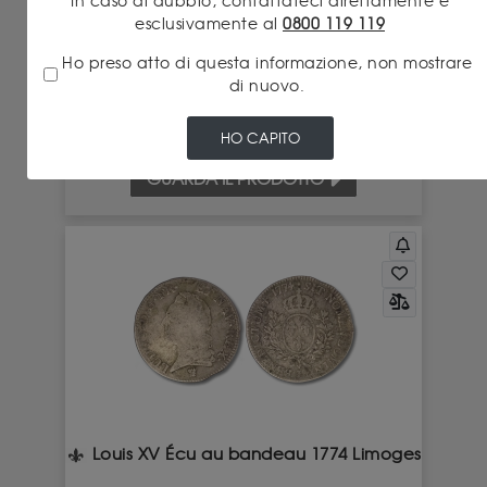
In caso di dubbio, contattateci direttamente e
esclusivamente al
0800 119 119
COMPRA QUESTO
170.00 €
PEZZO PER
Ho preso atto di questa informazione, non mostrare
di nuovo.
HO CAPITO
GUARDA IL PRODOTTO
Louis XV Écu au bandeau 1774 Limoges