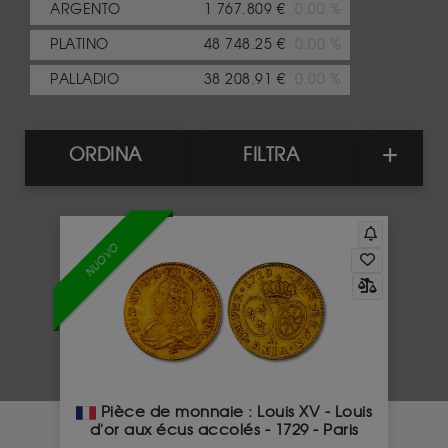
ARGENTO
1 767.809 €
0.00 %
PLATINO
48 748.25 €
0.00 %
PALLADIO
38 208.91 €
0.00 %
ORDINA
FILTRA
NUOVO
Pièce de monnaie : Louis XV - Louis
d'or aux écus accolés - 1729 - Paris