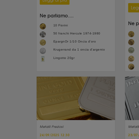
Leggi di più
Legg
Ne parliamo….
Ne p
10 Fiorini
50 franchi Hercule 1974-1980
EpargnOr 1/10 Oncia d'oro
Krugerrand da 1 oncia d'argento
Lingotto 20gr
Metalli Preziosi
Metalli
24/09/2025 12:30
23/07