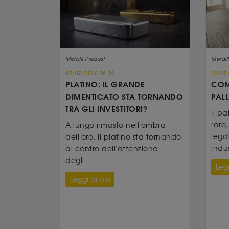
Metalli Preziosi
Metalli
07/07/2026 18:30
12/05
PLATINO: IL GRANDE
COM
DIMENTICATO STA TORNANDO
PALL
TRA GLI INVESTITORI?
Il p
raro
A lungo rimasto nell'ombra
lega
dell'oro, il platino sta tornando
indus
al centro dell'attenzione
degli...
Legg
Leggi di più