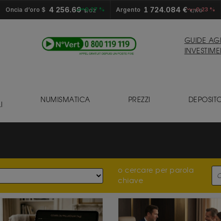
4 256.69
1 724.084 €
Oncia d’oro $
+0.27 %
Argento
-0.23 %
$/OZ
€/KG
GUIDE AGL
INVESTIME
NUMISMATICA
PREZZI
DEPOSIT
I
o cercare per parola
chiave