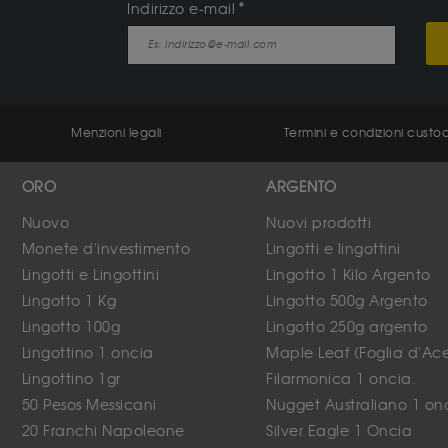
Indirizzo e-mail
Menzioni legali
Termini e condizioni custo
ORO
ARGENTO
Nuovo
Nuovi prodotti
Monete d'investimento
Lingotti e lingottini
Lingotti e Lingottini
Lingotto 1 Kilo Argento
Lingotto 1 Kg
Lingotto 500g Argento
Lingotto 100g
Lingotto 250g argento
Lingottino 1 oncia
Maple Leaf (Foglia d'Ace
Lingottino 1gr
Filarmonica 1 oncia.
50 Pesos Messicani
Nugget Australiano 1 on
20 Franchi Napoleone
Silver Eagle 1 Oncia