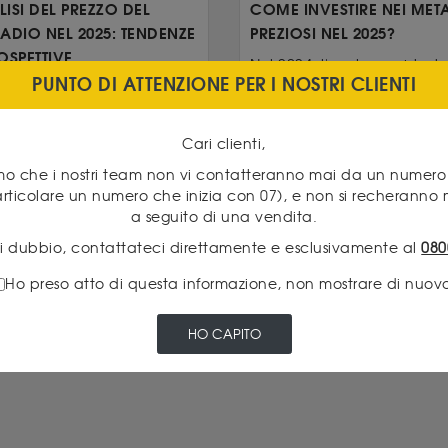
ISI DEL PREZZO DEL
COME INVESTIRE NEI META
ADIO NEL 2025: TENDENZE
PREZIOSI NEL 2025?
OSPETTIVE
Nel 2024, l'oro ha registrato 
PUNTO DI ATTENZIONE PER I NOSTRI CLIENTI
miglior rialzo dal 2010. Se
mesi di giugno e luglio 2025
vi sia ancora un potenziale 
ziato un ritorno degli
irenti di precursori, segno
Cari clienti,
Leggi di più
amo che i nostri team non vi contatteranno mai da un numero 
i di più
particolare un numero che inizia con 07), e non si recheranno 
Ne parliamo….
a seguito di una vendita.
20 Franchi Napoleone
di dubbio, contattateci direttamente e esclusivamente al
080
5 Dollari US
Ho preso atto di questa informazione, non mostrare di nuov
Lingotto 1 Kilo Argento
Lingotto 1 Kg
HO CAPITO