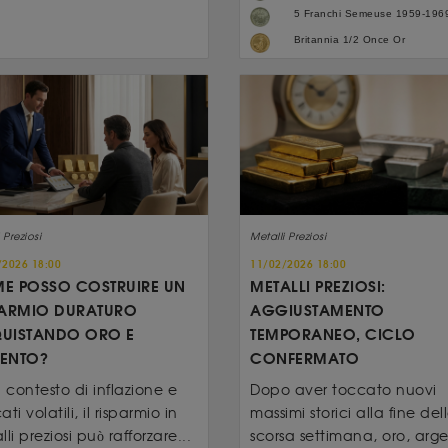
5 Franchi Semeuse 1959-196
Britannia 1/2 Once Or
 Preziosi
Metalli Preziosi
/2026 18:00
11/02/2026 18:00
E POSSO COSTRUIRE UN
METALLI PREZIOSI:
PARMIO DURATURO
AGGIUSTAMENTO
UISTANDO ORO E
TEMPORANEO, CICLO
ENTO?
CONFERMATO
n contesto di inflazione e
Dopo aver toccato nuovi
ti volatili, il risparmio in
massimi storici alla fine del
li preziosi può rafforzare...
scorsa settimana, oro, arg