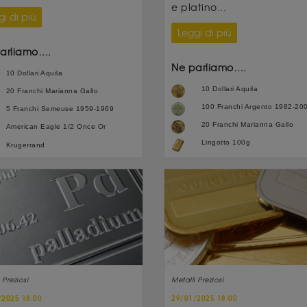
e platino...
i di più
Leggi di più
arliamo….
Ne parliamo….
10 Dollari Aquila
10 Dollari Aquila
20 Franchi Marianna Gallo
100 Franchi Argento 1982-20
5 Franchi Semeuse 1959-1969
20 Franchi Marianna Gallo
American Eagle 1/2 Once Or
Lingotto 100g
Krugerrand
 Preziosi
Metalli Preziosi
/2025 18:00
29/01/2025 18:00