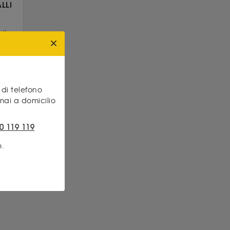
LLI
il
bbene
di...
di telefono
mai a domicilio
0 119 119
o.