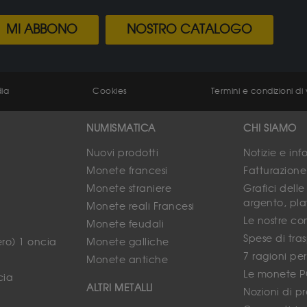
MI ABBONO
NOSTRO CATALOGO
dia
Cookies
Termini e condizioni di
NUMISMATICA
CHI SIAMO
Nuovi prodotti
Notizie e in
Monete francesi
Fatturazion
Monete straniere
Grafici delle
argento, pla
Monete reali Francesi
Le nostre co
Monete feudali
Spese di tra
ro) 1 oncia
Monete galliche
7 ragioni per
Monete antiche
Le monete 
cia
ALTRI METALLI
Nozioni di p