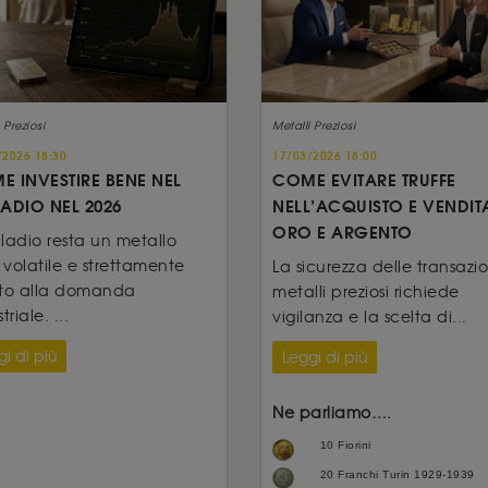
 Preziosi
Metalli Preziosi
/2026 18:30
17/03/2026 18:00
E INVESTIRE BENE NEL
COME EVITARE TRUFFE
ADIO NEL 2026
NELL’ACQUISTO E VENDIT
ORO E ARGENTO
alladio resta un metallo
, volatile e strettamente
La sicurezza delle transazio
to alla domanda
metalli preziosi richiede
triale. ...
vigilanza e la scelta di...
i di più
Leggi di più
Ne parliamo….
10 Fiorini
20 Franchi Turin 1929-1939