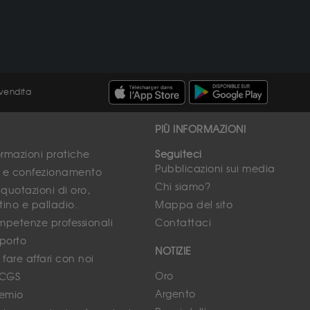
 vendita
PIÙ INFORMAZIONI
formazioni pratiche
Seguiteci
Pubblicazioni sui media
e e confezionamento
Chi siamo?
 quotazioni di oro,
tino e palladio.
Mappa del sito
mpetenze professionali
Contattaci
sporto
NOTIZIE
 fare affari con noi
Oro
PCGS
Argento
remio