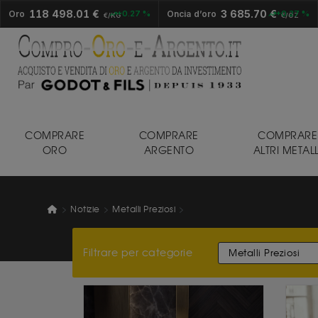
118 498.01 €
3 685.70 €
Oro
+0.27 %
Oncia d’oro
+0.27 %
€/KG
€/OZ
COMPRARE
COMPRARE
COMPRARE
ORO
ARGENTO
ALTRI METALL
Notizie
Metalli Preziosi
Filtrare per categorie