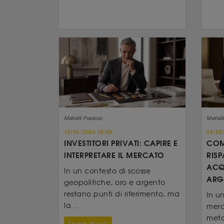
Metalli Preziosi
Metalli
10/03/2026 18:00
24/02
INVESTITORI PRIVATI: CAPIRE E
COM
INTERPRETARE IL MERCATO
RIS
ACQ
In un contesto di scosse
ARG
geopolitiche, oro e argento
restano punti di riferimento, ma
In u
la...
merca
metal