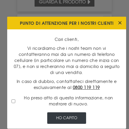
GUARDA IL PRODOTTO
PUNTO DI ATTENZIONE PER I NOSTRI CLIENTI
Cari clienti,
Vi ricordiamo che i nostri team non vi
contatteranno mai da un numero di telefono
cellulare (in particolare un numero che inizia con
07), e non si recheranno mai a domicilio a seguito
di una vendita.
In caso di dubbio, contattateci direttamente e
esclusivamente al
0800 119 119
COMPRA QUESTO
Ho preso atto di questa informazione, non
4 420.00 €
PEZZO PER
mostrare di nuovo.
HO CAPITO