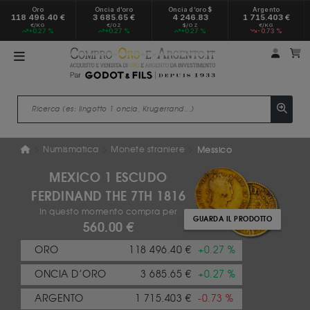
Oro
Oncia d’oro
Oncia d’oro $
Argento
118 496.40 €
3 685.65 €
4 246.83
1 715.403 €
€/KG
€/OZ
$/OZ
€/KG
+0.27 %
+0.27 %
+0.27 %
-0.73 %
Il mio
Il
Numismatica
Monete straniere
Messico
MEXICO 1 ESCUDO
FERDINAND THE 7TH 1816
In questo momento compra per
GUARDA IL PRODOTTO
560.00 €
ORO
118 496.40 €
+0.27 %
ONCIA D’ORO
3 685.65 €
+0.27 %
ARGENTO
1 715.403 €
-0.73 %