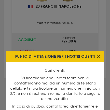
20 FRANCHI NAPOLEONE
Valore intrinseco 701.00 €
A partire da
ACQUISTO
727.00 €
670.00 €
VENDITA
PUNTO DI ATTENZIONE PER I NOSTRI CLIENTI
GUARDA IL PRODOTTO
Cari clienti,
Vi ricordiamo che i nostri team non vi
contatteranno mai da un numero di telefono
ALTRI PRODOTTI IN QUESTA
cellulare (in particolare un numero che inizia con
CATEGORIA
07), e non si recheranno mai a domicilio a seguito
di una vendita.
In caso di dubbio, contattateci direttamente e