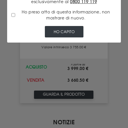
esclusivamente al
0800 119 119
Ho preso atto di questa informazione, non
mostrare di nuovo.
EPARGNOR 1OZ
HO CAPITO
Valore intrinseco 3 755.00 €
A partire da
ACQUISTO
3 999.00 €
3 660.50 €
VENDITA
GUARDA IL PRODOTTO
NOTIZIE