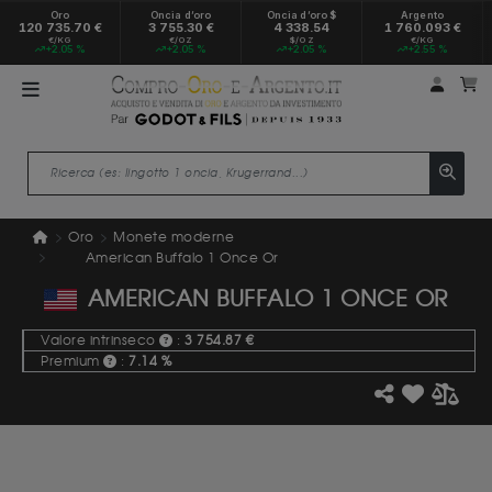
Oro
Oncia d’oro
Oncia d’oro $
Argento
120 735.70 €
3 755.30 €
4 338.54
1 760.093 €
€/KG
€/OZ
$/OZ
€/KG
+2.05 %
+2.05 %
+2.05 %
+2.55 %
Il mio
Il
Oro
Monete moderne
American Buffalo 1 Once Or
AMERICAN BUFFALO 1 ONCE OR
Valore intrinseco
:
3 754.87 €
Premium
:
7.14 %