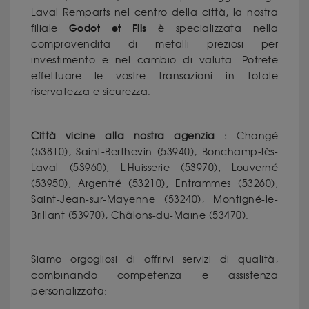
Laval Remparts nel centro della città, la nostra
Godot et Fils
filiale
è specializzata nella
compravendita di
metalli preziosi per
investimento
e nel cambio di valuta. Potrete
effettuare le vostre transazioni in totale
riservatezza e sicurezza.
Città vicine alla nostra agenzia :
Changé
(53810), Saint-Berthevin (53940), Bonchamp-lès-
Laval (53960), L'Huisserie (53970), Louverné
(53950), Argentré (53210), Entrammes (53260),
Saint-Jean-sur-Mayenne (53240), Montigné-le-
Brillant (53970), Châlons-du-Maine (53470).
Siamo orgogliosi di offrirvi servizi di qualità,
combinando competenza e assistenza
personalizzata: