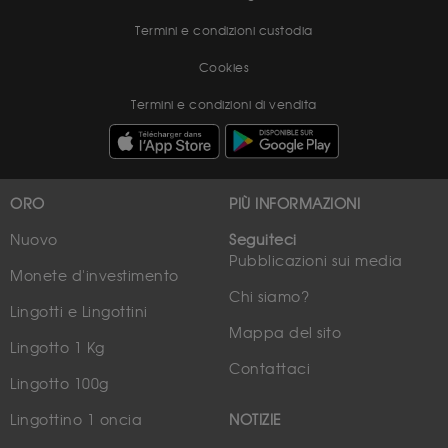
Termini e condizioni custodia
Cookies
Termini e condizioni di vendita
ORO
PIÙ INFORMAZIONI
Nuovo
Seguiteci
Pubblicazioni sui media
Monete d'investimento
Chi siamo?
Lingotti e Lingottini
Mappa del sito
Lingotto 1 Kg
Contattaci
Lingotto 100g
Lingottino 1 oncia
NOTIZIE