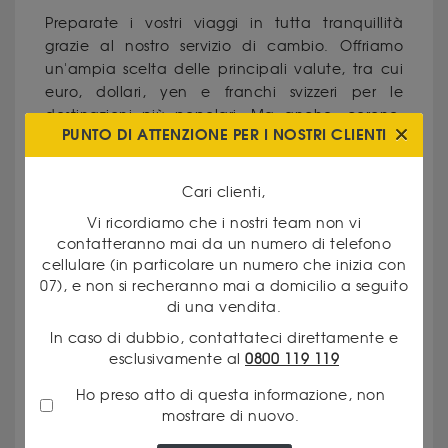
Preparate i vostri viaggi in tutta tranquillità
grazie al nostro servizio di cambio. Offriamo
un'ampia scelta delle principali valute, tra cui
euro, dollari, yen e franchi svizzeri per le
destinazioni più popolari. Ma anche: corone,
PUNTO DI ATTENZIONE PER I NOSTRI CLIENTI
yuan e altre valute rare per le vostre esigenze
più specifiche. Il nostro team vi aiuterà a
effettuare i vostri cambi nelle migliori condizioni
Cari clienti,
possibili, con tassi vantaggiosi e un servizio
Vi ricordiamo che i nostri team non vi
rapido.
contatteranno mai da un numero di telefono
cellulare (in particolare un numero che inizia con
PERCHÉ SCEGLIERE GODOT & FILS
07), e non si recheranno mai a domicilio a seguito
LAVAL?
di una vendita.
In caso di dubbio, contattateci direttamente e
esclusivamente al
0800 119 119
Competenza riconosciuta
: i nostri operatori
hanno una vasta esperienza nel settore dei
Ho preso atto di questa informazione, non
metalli preziosi e delle valute.
mostrare di nuovo.