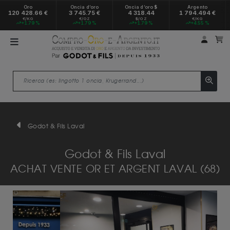
Oro
Oncia d’oro
Oncia d’oro $
Argento
120 428.66 €
3 745.75 €
4 318.44
1 794.494 €
€/KG
€/OZ
$/OZ
€/KG
+1.79 %
+1.79 %
+1.79 %
+4.55 %
Il mio
Il
Godot & Fils Laval
Godot & Fils Laval
ACHAT VENTE OR ET ARGENT LAVAL (68)