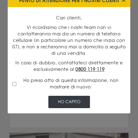
PUNTO DI ATTENZIONE PER I NOSTRI CLIENTI
Cari clienti,
Vi ricordiamo che i nostri team non vi
contatteranno mai da un numero di telefono
Agenzie
cellulare (in particolare un numero che inizia con
07), e non si recheranno mai a domicilio a seguito
08/03/2022 16:12
di una vendita.
UNA NUOVA FILIALE GODOT & FILS APRE AD
AVIGNONE (84)
In caso di dubbio, contattateci direttamente e
esclusivamente al
0800 119 119
Godot & Fils apre un nuovo banco ad Avignone
nel Vaucluse (84). Compravendita di oro e...
Ho preso atto di questa informazione, non
mostrare di nuovo.
Leggi di più
HO CAPITO