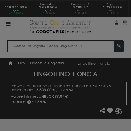
Oro
Oncia d’oro
Oncia d’oro $
Argento
118 941.69 €
3 699.50 €
4 268.67
1 721.512 €
€/KG
€/OZ
$/OZ
€/KG
+0.64 %
+0.64 %
+0.64 %
-0.38 %
Il mio
Il
Oro
Lingotti e Lingottini
Lingottino 1 oncia
LINGOTTINO 1 ONCIA
Prezzo e quotazione di Lingottino 1 oncia al 05/08/2026
tempo reale :
3 803.00 €
(+ 1.44 %)
Valore intrinseco
:
3 699.07 €
Premium
:
2.66 %