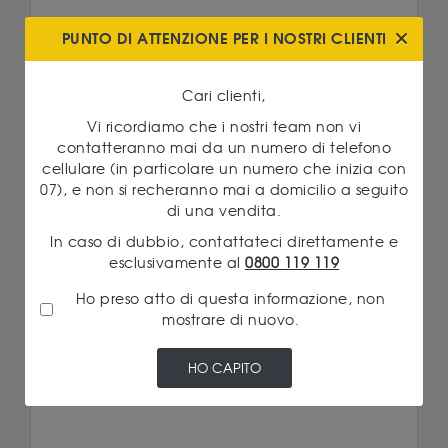
PUNTO DI ATTENZIONE PER I NOSTRI CLIENTI
Cari clienti,
Vi ricordiamo che i nostri team non vi
contatteranno mai da un numero di telefono
cellulare (in particolare un numero che inizia con
07), e non si recheranno mai a domicilio a seguito
di una vendita.
In caso di dubbio, contattateci direttamente e
esclusivamente al
0800 119 119
Oro
10/06/2026
Ho preso atto di questa informazione, non
ORO FISICO O IMMOBILI: QUALE
mostrare di nuovo.
DIVERSIFICAZIONE?
Leggi di più
HO CAPITO